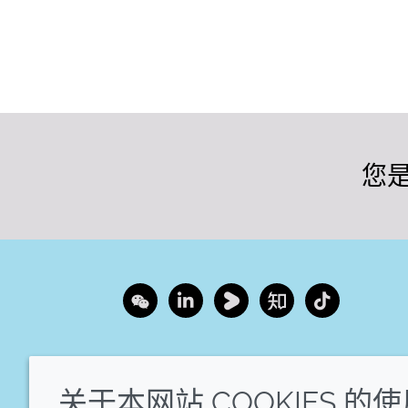
您
Wechat
LinkedIn
Youku
Zhihu
Tiktok
关于本网站 COOKIES 的