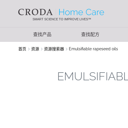
SKIP
SKIP
TO
TO
CONTENT
MENU
SMART SCIENCE TO IMPROVE LIVES™
查找产品
查找配方
首页
资源
资源搜索器
Emulsifiable rapeseed oils
EMULSIFIAB