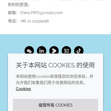
权利的愿望。
邮箱：China.PIPO@croda.com
电话：+86 21 23159296
Wechat
LinkedIn
Youku
Zhihu
Tiktok
关于本网站 COOKIES 的使用
企业
法律信息
本网站使用cookies来增强您的浏览体验，并
年度报告
条款和条件
允许我们收集我们用于改善网站的信息。
可持续发展报告
Cookie政策
Cookies
禾大集团
可访问性声明
隐私声明
接受所有 COOKIES