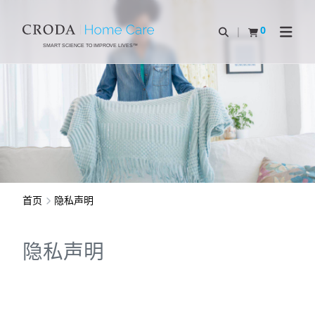
SKIP
SKIP
TO
TO
0
Open Search
查看购物车
Open N
CONTENT
MENU
SMART SCIENCE TO IMPROVE LIVES™
首页
隐私声明
隐私声明