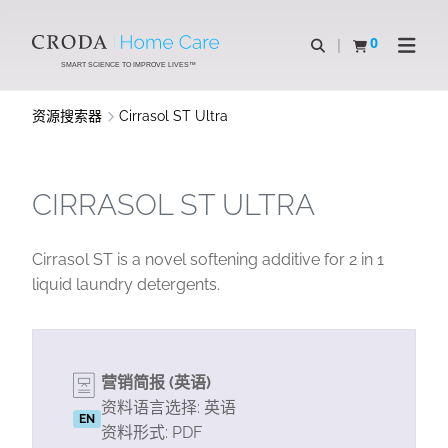
SKIP
SKIP
TO
TO
0
Open Search
查看购物车
Open N
CONTENT
MENU
SMART SCIENCE TO IMPROVE LIVES™
资源搜索器
Cirrasol ST Ultra
CIRRASOL ST ULTRA
Cirrasol ST is a novel softening additive for 2 in 1
liquid laundry detergents.
营销简报 (英语)
资料语言选择: 英语
EN
资料形式: PDF