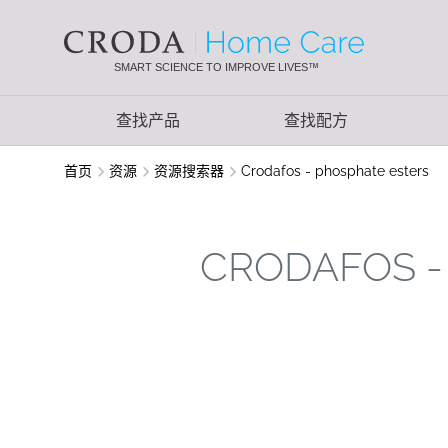
SKIP
SKIP
TO
TO
CONTENT
MENU
SMART SCIENCE TO IMPROVE LIVES™
查找产品
查找配方
首页
资源
资源搜索器
Crodafos - phosphate esters
CRODAFOS -