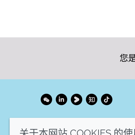
您
Wechat
LinkedIn
Youku
Zhihu
Tiktok
关于本网站 COOKIES 的