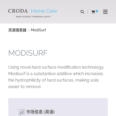
SKIP
SKIP
TO
TO
0
Open Search
查看购物车
Open N
CONTENT
MENU
SMART SCIENCE TO IMPROVE LIVES™
资源搜索器
ModiSurf
MODISURF
Using novel hard surface modification technology,
Modisurf is a substantive additive which increases
the hydrophilicity of hard surfaces, making soils
easier to remove.
市场信息 (英语)