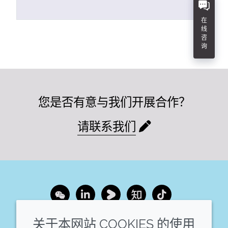
在
线
咨
询
您是否有意与我们开展合作？
请联系我们
Wechat
LinkedIn
Youku
Zhihu
Tiktok
关于本网站 COOKIES 的使用
企业
法律信息