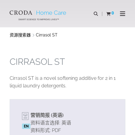
SKIP
SKIP
TO
TO
0
Open Search
查看购物车
Open N
CONTENT
MENU
SMART SCIENCE TO IMPROVE LIVES™
资源搜索器
Cirrasol ST
CIRRASOL ST
Cirrasol ST is a novel softening additive for 2 in 1
liquid laundry detergents.
营销简报 (英语)
资料语言选择: 英语
EN
资料形式: PDF