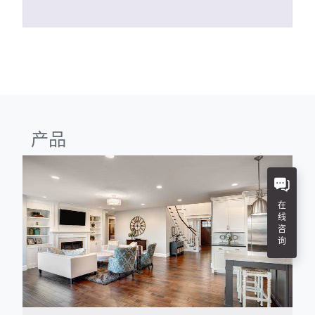
产品
在
线
咨
询