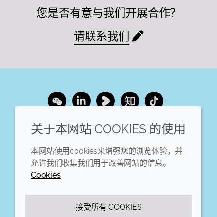
您是否有意与我们开展合作？
请联系我们
Wechat
LinkedIn
Youku
Zhihu
Tiktok
关于本网站 COOKIES 的使用
企业
法律信息
本网站使用cookies来增强您的浏览体验，并
年度报告
条款和条件
允许我们收集我们用于改善网站的信息。
可持续发展报告
Cookie政策
Cookies
禾大集团
可访问性声明
隐私声明
接受所有 COOKIES