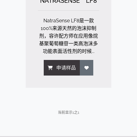
NATRASENSE™ LF8
NatraSense LF8是一款
100%来源天然的泡沫抑制
剂，容许配方师在应用像烷
基聚葡萄糖苷一类高泡沫多
功能表面活性剂的时候...
申请样品
当前显示
1
之
1