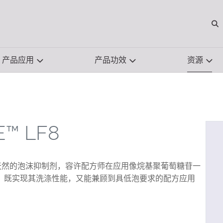
O
产品应用
产品功效
资源
™ LF8
00%来源天然的泡沫抑制剂，容许配方师在应用像烷基聚葡萄糖苷一
，既实现其洗涤性能，又能兼顾到具低泡要求的配方应用