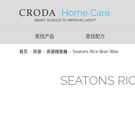
SKIP
SKIP
TO
TO
CONTENT
MENU
SMART SCIENCE TO IMPROVE LIVES™
查找产品
查找配方
首页
资源
资源搜索器
Seatons Rice Bran Wax
SEATONS RI