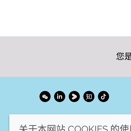
您
Wechat
LinkedIn
Youku
Zhihu
Tiktok
关于本网站 COOKIES 的