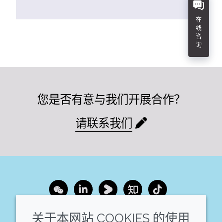
在
线
咨
询
您是否有意与我们开展合作？
请联系我们
Wechat
LinkedIn
Youku
Zhihu
Tiktok
关于本网站 COOKIES 的使用
企业
法律信息