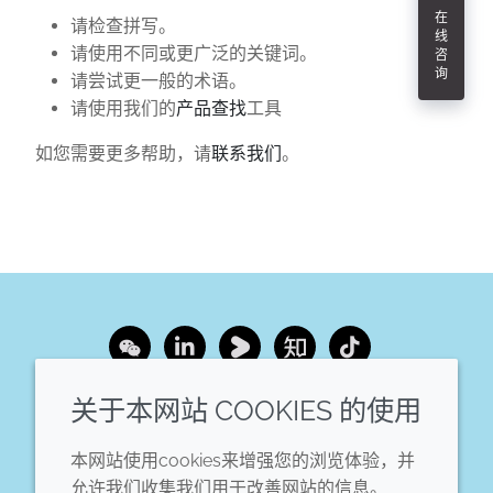
在
请检查拼写。
线
请使用不同或更广泛的关键词。
咨
询
请尝试更一般的术语。
请使用我们的
产品查找
工具
如您需要更多帮助，请
联系我们
。
Wechat
LinkedIn
Youku
Zhihu
Tiktok
关于本网站 COOKIES 的使用
企业
法律信息
本网站使用cookies来增强您的浏览体验，并
年度报告
条款和条件
允许我们收集我们用于改善网站的信息。