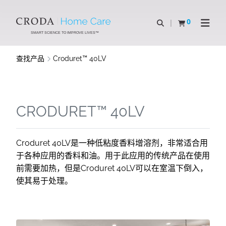
SKIP
SKIP
TO
TO
0
Open Search
查看购物车
Open N
CONTENT
MENU
SMART SCIENCE TO IMPROVE LIVES™
查找产品
Croduret™ 40LV
CRODURET™ 40LV
Croduret 40LV是一种低粘度香料增溶剂，非常适合用
于各种应用的香料和油。用于此应用的传统产品在使用
前需要加热，但是Croduret 40LV可以在室温下倒入，
使其易于处理。