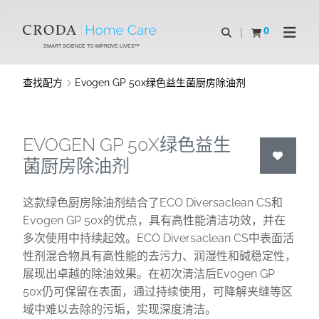
SKIP
SKIP
TO
TO
0
Open Search
查看购物车
Open N
CONTENT
MENU
SMART SCIENCE TO IMPROVE LIVES™
查找配方
Evogen GP 50x绿色益生菌厨房除油剂
EVOGEN GP 50X绿色益生
菌厨房除油剂
这款绿色厨房除油剂结合了ECO Diversaclean CS和
Evogen GP 50x的优点，具有高性能清洁功效，并在
多次使用中持续起效。ECO Diversaclean CS中表面活
性剂混合物具有高性能的去污力、润湿性和碱稳定性，
展现出卓越的除油效果。在初次清洁后Evogen GP
50x仍可保留在表面，通过持续使用，可降解夹缝等区
域中难以去除的污垢，实现深度清洁。