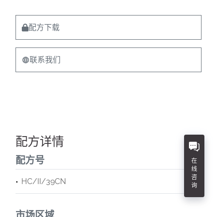
配方下载
联系我们
配方详情
配方号
在
线
咨
HC/II/39CN
询
市场区域