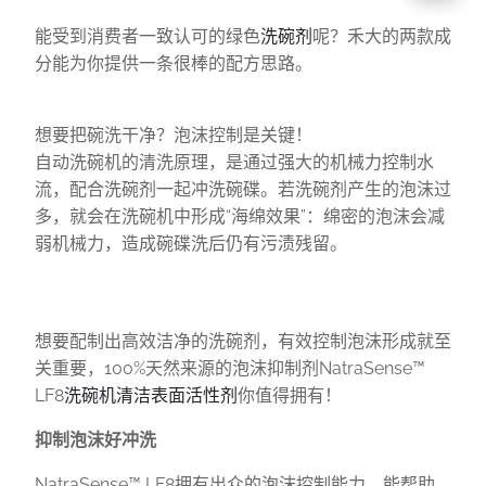
能受到消费者一致认可的绿色
洗碗剂
呢？禾大的两款成
分能为你提供一条很棒的配方思路。
想要把碗洗干净？泡沫控制是关键！
自动洗碗机的清洗原理，是通过强大的机械力控制水
流，配合洗碗剂一起冲洗碗碟。若洗碗剂产生的泡沫过
多，就会在洗碗机中形成“海绵效果”：绵密的泡沫会减
弱机械力，造成碗碟洗后仍有污渍残留。
想要配制出高效洁净的洗碗剂，有效控制泡沫形成就至
关重要，100%天然来源的泡沫抑制剂NatraSense™
LF8
洗碗机清洁表面活性剂
你值得拥有！
抑制泡沫好冲洗