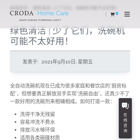
SKIP
SKIP
新闻资讯
绿色清洁 | 少了它们，洗碗机可能不太好用！
TO
TO
0
查看购物车
Open N
CONTENT
MENU
SMART SCIENCE TO IMPROVE LIVES™
绿色清洁 | 少了它们，洗碗机
可能不太好用！
发表于:
2021年9月10日, 星期五
全自动洗碗机现在已成为很多家庭和餐饮店的“厨房标
配”，但想要真正解放双手实现“洗碗自由”，还真少不了
一款好用的洗碗剂来相辅相成。如何打造一款：
洗得干净无残留
在
线
容易冲洗不费水
咨
排放污水够环保
询
适用各类碗碟材质