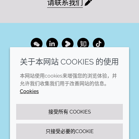
请联系我们
Wechat
LinkedIn
Youku
Zhihu
Tiktok
关于本网站 COOKIES 的使用
企业
法律信息
本网站使用cookies来增强您的浏览体验，并
年度报告
条款和条件
允许我们收集我们用于改善网站的信息。
可持续发展报告
Cookie政策
Cookies
禾大集团
可访问性声明
隐私声明
接受所有 COOKIES
只接受必要的COOKIE
© 2026 Croda International Plc