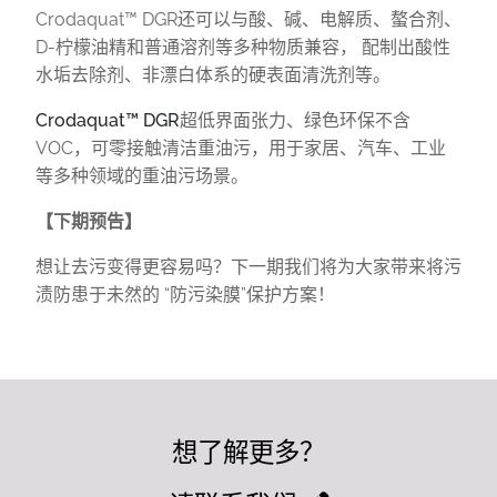
Crodaquat™ DGR还可以与酸、碱、电解质、螯合剂、
D-柠檬油精和普通溶剂等多种物质兼容， 配制出酸性
水垢去除剂、非漂白体系的硬表面清洗剂等。
Crodaquat™ DGR
超低界面张力、绿色环保不含
VOC，可零接触清洁重油污，用于家居、汽车、工业
等多种领域的重油污场景。
【下期预告】
想让去污变得更容易吗？下一期我们将为大家带来将污
渍防患于未然的 “防污染膜”保护方案！
想了解更多？