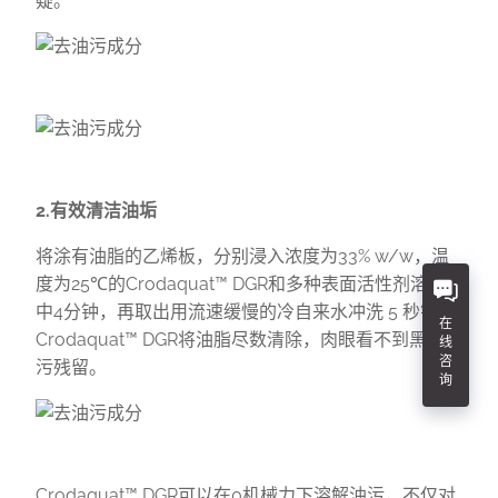
疑。
2.有效清洁油垢
将涂有油脂的乙烯板，分别浸入浓度为33% w/w，温
度为25℃的Crodaquat™ DGR和多种表面活性剂溶液
中4分钟，再取出用流速缓慢的冷自来水冲洗 5 秒钟。
在
Crodaquat™ DGR将油脂尽数清除，肉眼看不到黑色油
线
咨
污残留。
询
Crodaquat™ DGR可以在0机械力下溶解油污，不仅对