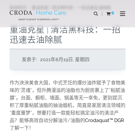
SKIP
SKIP
新闻资讯
重油克星 | 清洁黑科技：一招迅速去油除腻
TO
TO
0
Open Search
查看购物车
Open N
CONTENT
MENU
SMART SCIENCE TO IMPROVE LIVES™
重油克星 | 清洁黑科技：一招
迅速去油除腻
发表于:
2021年8月19日, 星期四
作为泱泱美食大国，中式烹饪的爆炒油炸赋予了食物美
味的“灵魂”，但升腾漫溢的油脂也为厨房裹上了“粘腻油
膜”。台面、橱柜、墙面、锅盖等无一幸免，更别提沉
积了厚重粘腻油脂的抽油烟机，简直是家居清洁领域的
“重度噩梦”，想要打造一款能轻松搞定油污的清洁产
品？能够高效自动分解油污/油脂的
Crodaquat™ DGR
了解一下！