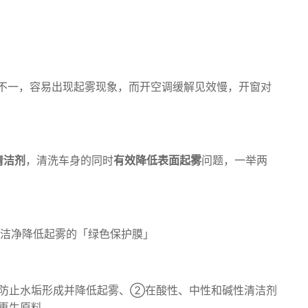
不一，容易出现起雾现象，
而开空调缓解见效慢，开窗对
清洁剂
，
清洗车身的同时
有效降低表面起雾
问题，一举两
持洁净降低起雾的「绿色保护膜」
防止水垢形成并降低起雾、②在酸性、中性和碱性清洁剂
再生原料。