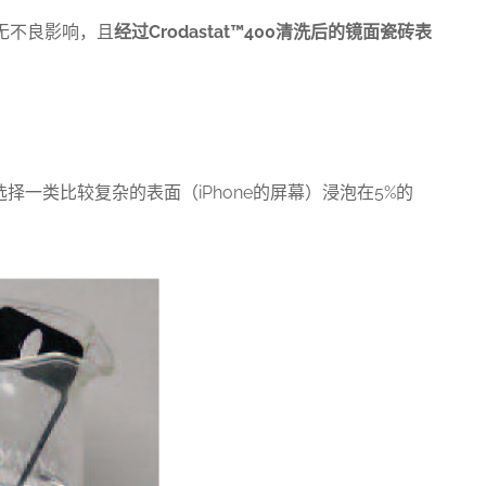
无不良影响，
且
经过
Crodastat
™
400
清洗后的镜面瓷砖表
选择一类比较复杂的表面（iPhone的屏幕）浸泡在5%的