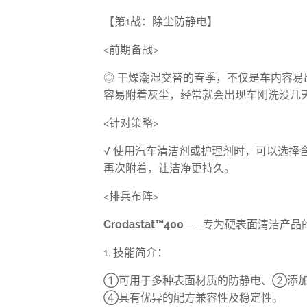
【第
1
战：除尘防静电】
<
前期备战
>
◎
干燥潮湿交替的春季，不仅是车内容易
容易附着灰尘，经常就会出现车刚洗没几天就
<
针对策略
>
√
使用汽车清洁剂或护理剂时，可以选择
再次附着，让洁净更持久。
<
排兵布阵
>
Crodastat
™
400
——专为硬表面清洁产品
1.
技能简介：
①可用于多种表面材质的防静电、②添加
④具有优异的配方兼容性及稳定性。