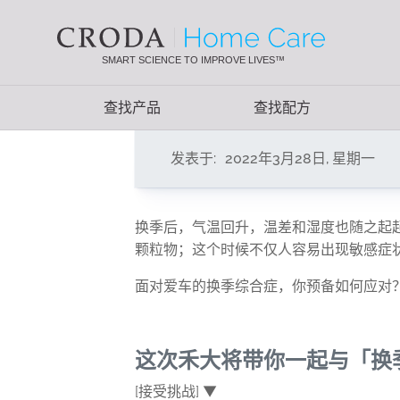
SKIP
SKIP
首页
新闻资讯
换季汽车养护大作战，防雾防锈防静电
TO
TO
CONTENT
MENU
SMART SCIENCE TO IMPROVE LIVES™
换季汽车养护大
查找产品
查找配方
发表于:
2022年3月28日, 星期一
换季后，气温回升，
温差和湿度也随之起
颗粒物；这个时候不仅人容易出现敏感症
面对爱车的换季综合症，
你预备如何应对
这次禾大将带你一起与「换
[
接受挑战
]
▼