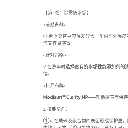
【第
2
战：除雾防水垢】
<
前期备战
>
◎
两季交替昼夜温差较大，车内车外温度
流又容易感冒。
<
针对策略
>
√
在洗车时
选择含有抗水垢性能添加剂的
得。
<
排兵布阵
>
Modisurf
™
Clarity NP
——帮助硬表面保
1.
技能简介：
①可在玻璃及聚合物的表面形成保护层，
中均可起效、③可生物降解，含有大量可