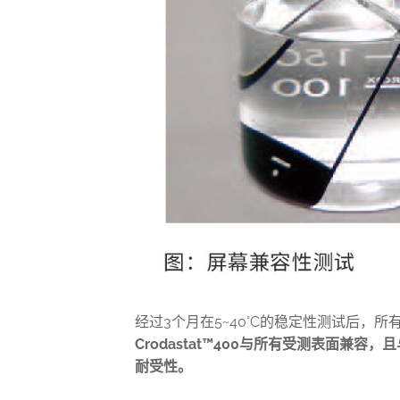
经过
3
个月在
5~40
°
C
的稳定性测试后，
所
Crodastat
™
400
与所有受测表面兼容，
且
耐受性。