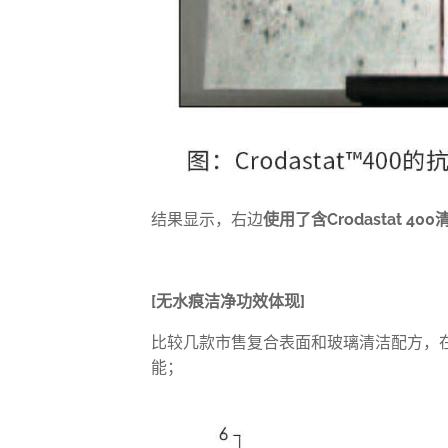
结果显示，右边
使用了含
Crodastat 400
[
无水痕洁净功效体现
]
比较几款市售复合表面和玻璃清洁配方，
能；