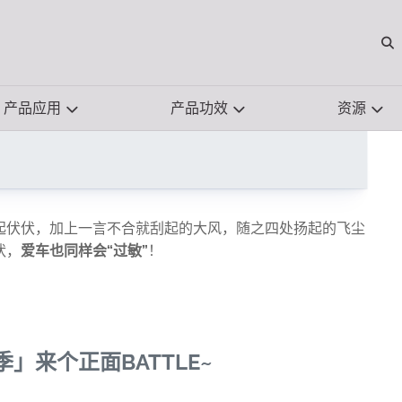
O
作战，防雾防锈防静电
产品应用
产品功效
资源
起伏伏，加上一言不合就刮起的大风，随之四处扬起的飞尘
状，
爱车也同样会“过敏”
！
？
季」来个正面
BATTLE~